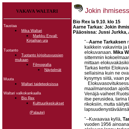
Jokin ihmises
VAKAVA WALTARI
Bio Rex la 9.10. klo 15
Taustaa
Aarne Tarkas: Jokin ihmi
Mika Waltari
Pääosissa: Jussi Jurkka, 
Markku Envall:
Kirjailijan ura
"--
Aarne Tarkaksen
r
kaikkein vakavinta ja 
Tuotanto
elokuvanaan.
Mika Wa
Tuotanto kirjoitusvuosien
sittemmin kokoelmaan 
mukaan
mittaan elokuvakäsikir
Filmografia
Tarkas kertoi Elokuva-
Näytelmät
sellaisina kuin ne ova
kysymys siitä, vaan p
Muuta
Elokuvasovituksessaa
Waltari taideteoksissa
maailmansodan ajoilta
Waltari valkokankaalla
Venäjä-vaiheet Ruotsi
Bio Rex
itse perusidea, tarina
Kulttuurikeskukset
rikoksiin, mutta säily
lapsuudenystäväänsä 
(Palaute)
"--Kuvaavaa kyllä,
Ta
vuoden 1956 ainoana 