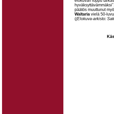
elokuvan loppu tarkas
hyväksyttävämmäksi".
päätös muuttunut myö
Waltaria
vielä 50-luvul
(
(Elokuva-arkisto: Sak
Käs